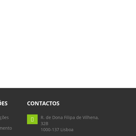
ÕES
CONTACTOS
ções
R. de Dona Filipa de Vilhena,
32B
mento
1000-137 Lisboa