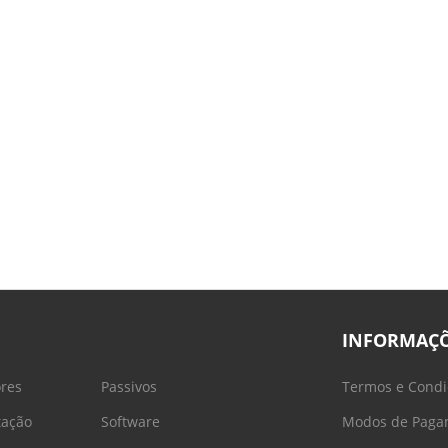
INFORMAÇ
ores
Passivos
Termos e Condi
tação
Software
Modos de Paga