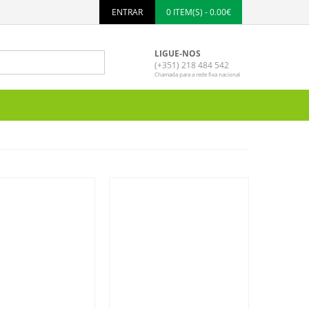
ENTRAR
0 ITEM(S) - 0.00€
LIGUE-NOS
(+351) 218 484 542
Chamada para a rede fixa nacional