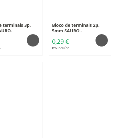
e terminais 3p.
Bloco de terminais 2p.
AURO.
5mm SAURO..
€
0,29 €
o
IVA incluído