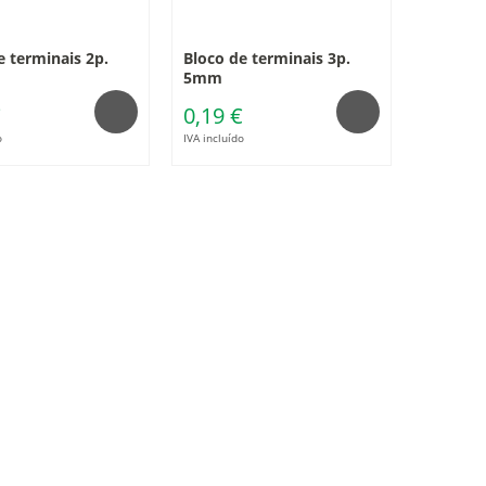
e terminais 2p.
Bloco de terminais 3p.
5mm
€
0,19 €
o
IVA incluído