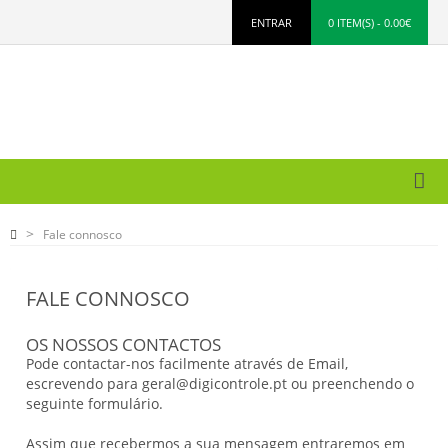
ENTRAR
0 ITEM(S) - 0.00€
Fale connosco
FALE CONNOSCO
OS NOSSOS CONTACTOS
Pode contactar-nos facilmente através de Email,
escrevendo para geral@digicontrole.pt ou preenchendo o
seguinte formulário.
Assim que recebermos a sua mensagem entraremos em