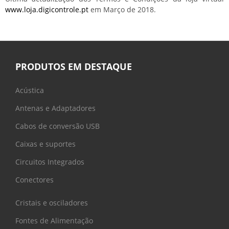
www.loja.digicontrole.pt
em Março de 2018.
PRODUTOS EM DESTAQUE
Acústica
Antenas e Adaptadores
Cabos de conversão USB
Caixas e suportes
Circuitos Integrados
Conectores
Cristais e osciladores
Fontes de Alimentação