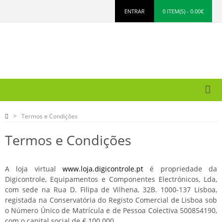
ENTRAR
0 ITEM(S) - 0.00€
Termos e Condições
Termos e Condições
A loja virtual
www.loja.digicontrole.pt
é propriedade da
Digicontrole, Equipamentos e Componentes Electrónicos, Lda,
com sede na Rua D. Filipa de Vilhena, 32B. 1000-137 Lisboa,
registada na Conservatória do Registo Comercial de Lisboa sob
o Número Único de Matrícula e de Pessoa Colectiva 500854190,
com o capital social de € 100 000.