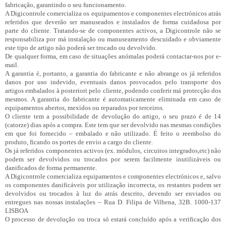
fabricação, garantindo o seu funcionamento.
A Digicontrole comercializa os equipamentos e componentes electrónicos atrás
referidos que deverão ser manuseados e instalados de forma cuidadosa por
parte do cliente. Tratando-se de componentes activos, a Digicontrole não se
responsabiliza por má instalação ou manuseamento descuidado e obviamente
este tipo de artigo não poderá ser trocado ou devolvido.
De qualquer forma, em caso de situações anómalas poderá contactar-nos por e-
mail.
A garantia é, portanto, a garantia do fabricante e não abrange os já referidos
danos por uso indevido, eventuais danos provocados pelo transporte dos
artigos embalados à posteriori pelo cliente, podendo conferir má protecção dos
mesmos. A garantia do fabricante é automaticamente eliminada em caso de
equipamentos abertos, mexidos ou reparados por terceiros.
O cliente tem a possibilidade de devolução do artigo, o seu prazo é de 14
(catorze) dias após a compra. Este tem que ser devolvido nas mesmas condições
em que foi fornecido – embalado e não utilizado. É feito o reembolso do
produto, ficando os portes de envio a cargo do cliente.
Os já referidos componentes activos (ex. módulos, circuitos integrados,etc) não
podem ser devolvidos ou trocados por serem facilmente inutilizáveis ou
danificados de forma permanente.
A Digicontrole comercializa equipamentos e componentes electrónicos e, salvo
os componentes danificáveis por utilização incorrecta, os restantes podem ser
devolvidos ou trocados à luz do atrás descrito, devendo ser enviados ou
entregues nas nossas instalações – Rua D. Filipa de Vilhena, 32B. 1000-137
LISBOA
O processo de devolução ou troca só estará concluído após a verificação dos