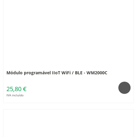
Módulo programável IIoT WiFi / BLE - WM2000C
25,80 €
IVA incluído