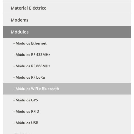
Material Eléctrico
Modems
Módulos
- Módulos Ethernet
- Módulos RF 433MHz
- Módulos RF 868MHz
- Módulos RF LoRa
- Módulos WiFi e Bluetooth
- Módulos GPS
- Módulos RFID
- Módulos USB