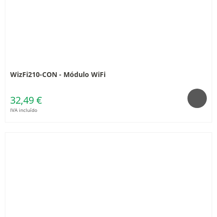
WizFi210-CON - Módulo WiFi
32,49 €
IVA incluído