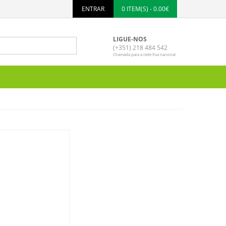
ENTRAR
0 ITEM(S) - 0.00€
LIGUE-NOS
(+351) 218 484 542
Chamada para a rede fixa nacional