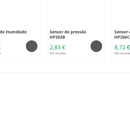
 de Humidade
Sensor de pressão
Sensor 
HP203B
HP206C
€
2,83 €
8,72 
o
IVA incluído
IVA incluíd