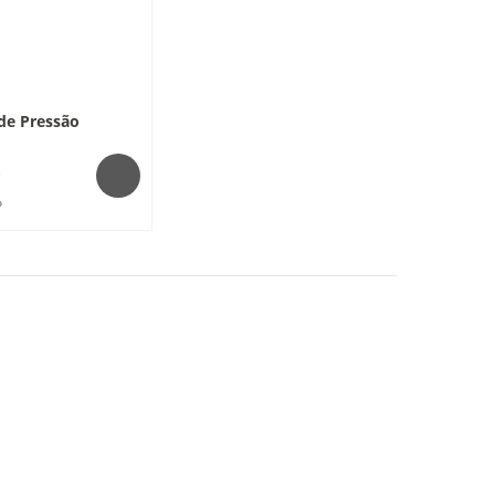
de Pressão
€
o