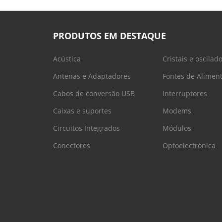
PRODUTOS EM DESTAQUE
Acústica
Cristais e oscilad
Antenas e Adaptadores
Fontes de Alimen
Cabos de conversão USB
Interruptores
Caixas e suportes
Modems
Circuitos Integrados
Módulos
Conectores
Optoelectrónica