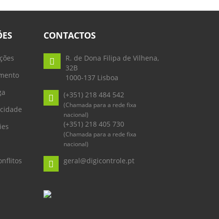
ÕES
CONTACTOS
ções
R. de Dona Filipa de Vilhena,
32B
mento
1000-137 Lisboa
ga
(+351) 218 484 542
(Chamada para a rede fixa
acidade
nacional)
(+351) 218 405 730
ies
(Chamada para a rede fixa
nacional)
nflitos
geral@digicontrole.pt