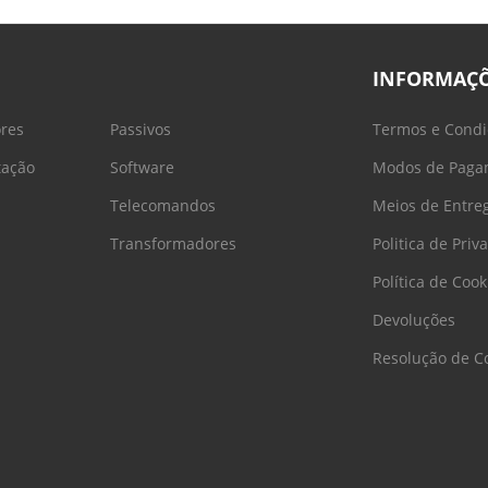
INFORMAÇ
ores
Passivos
Termos e Condi
tação
Software
Modos de Paga
Telecomandos
Meios de Entre
Transformadores
Politica de Priv
Política de Cook
Devoluções
Resolução de Co