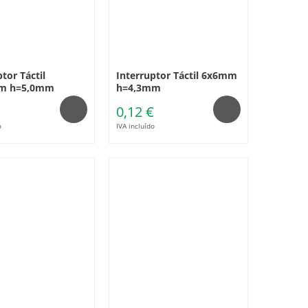
tor Táctil
Interruptor Táctil 6x6mm
m h=5,0mm
h=4,3mm
€
0,12 €
o
IVA incluído