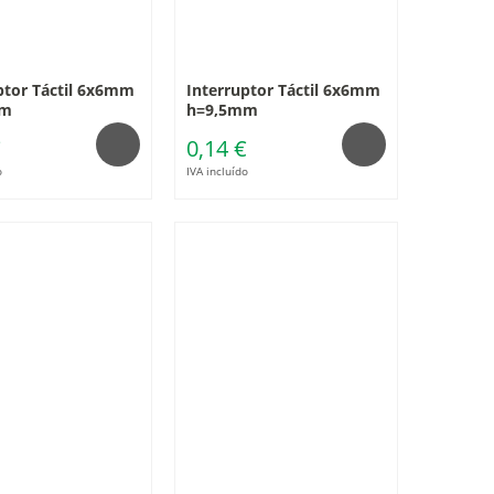
ptor Táctil 6x6mm
Interruptor Táctil 6x6mm
mm
h=9,5mm
€
0,14 €
o
IVA incluído