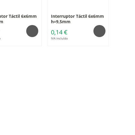
ptor Táctil 6x6mm
Interruptor Táctil 6x6mm
mm
h=9,5mm
€
0,14 €
o
IVA incluído