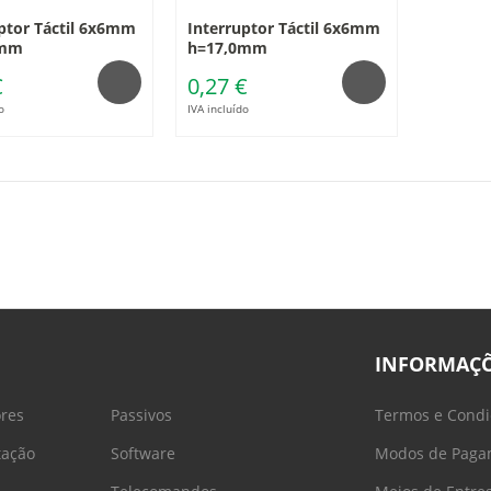
ptor Táctil 6x6mm
Interruptor Táctil 6x6mm
0mm
h=17,0mm
€
0,27 €
o
IVA incluído
INFORMAÇ
ores
Passivos
Termos e Condi
tação
Software
Modos de Paga