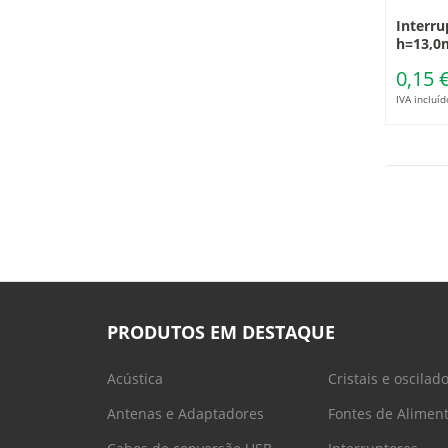
Interru
h=13,
0,15 
IVA incluíd
PRODUTOS EM DESTAQUE
Acústica
Cristais e oscilad
Antenas e Adaptadores
Fontes de Alimen