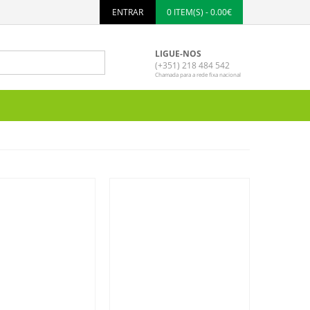
ENTRAR
0 ITEM(S) - 0.00€
LIGUE-NOS
(+351) 218 484 542
Chamada para a rede fixa nacional