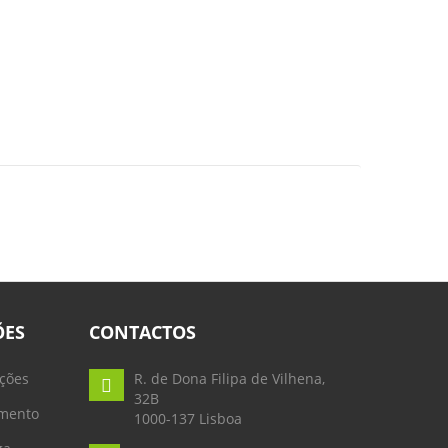
ÕES
CONTACTOS
ções
R. de Dona Filipa de Vilhena,
32B
mento
1000-137 Lisboa