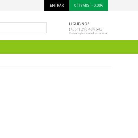
ENTRAR
0 ITEM(S) - 0.00€
LIGUE-NOS
(+351) 218 484 542
Chamada para a rede fixa nacional