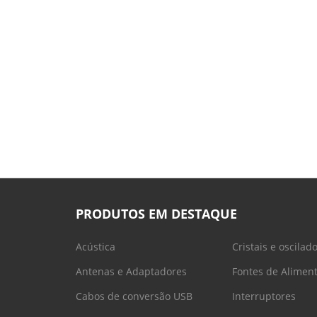
PRODUTOS EM DESTAQUE
Acústica
Cristais e oscilad
Antenas e Adaptadores
Fontes de Alimen
Cabos de conversão USB
Interruptores