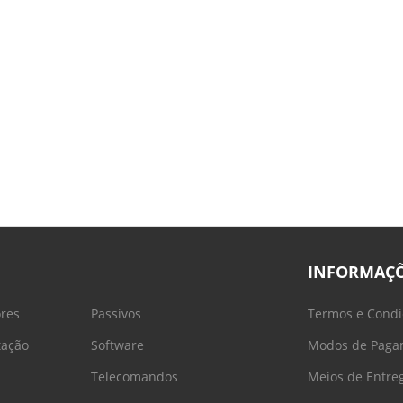
INFORMAÇ
ores
Passivos
Termos e Condi
tação
Software
Modos de Paga
Telecomandos
Meios de Entre