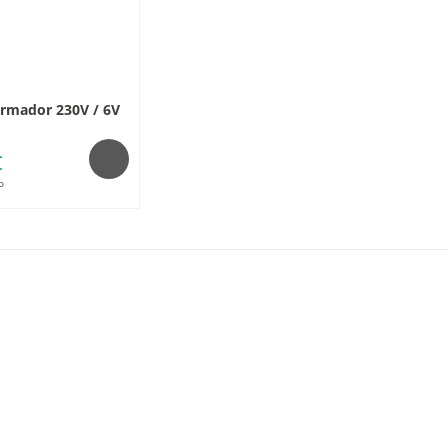
rmador 230V / 6V
€
o