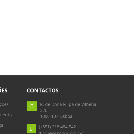
ÕES
CONTACTOS
ções
R. de Dona Filipa de Vilhena,
32B
mento
1000-137 Lisboa
ga
(+351) 218 484 542
(Chamada para a rede fixa