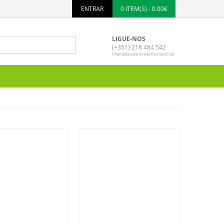
ENTRAR
0 ITEM(S) - 0.00€
LIGUE-NOS
(+351) 218 484 542
Chamada para a rede fixa nacional