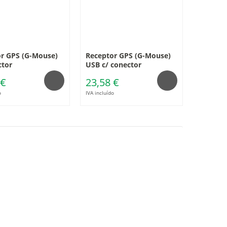
r GPS (G-Mouse)
Receptor GPS (G-Mouse)
ctor
USB c/ conector
 €
23,58 €
o
IVA incluído