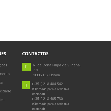
ÕES
CONTACTOS
ções
R. de Dona Filipa de Vilhena,
32B
mento
1000-137 Lisboa
ga
(+351) 218 484 542
(Chamada para a rede fixa
acidade
nacional)
(+351) 218 405 730
ies
(Chamada para a rede fixa
nacional)