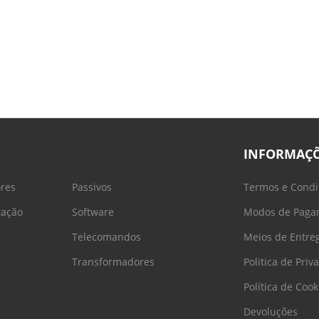
INFORMAÇ
ores
Passivos
Termos e Condi
tação
Software
Modos de Paga
Telecomandos
Meios de Entre
Transformadores
Politica de Priv
Política de Cook
Devoluções