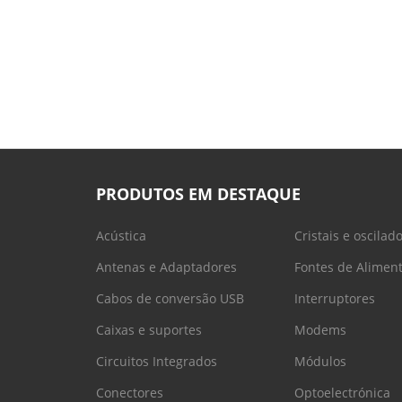
PRODUTOS EM DESTAQUE
Acústica
Cristais e oscilad
Antenas e Adaptadores
Fontes de Alimen
Cabos de conversão USB
Interruptores
Caixas e suportes
Modems
Circuitos Integrados
Módulos
Conectores
Optoelectrónica