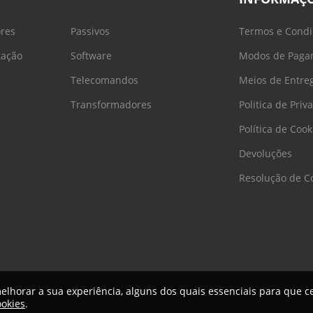
ores
Passivos
Termos e Condi
tação
Software
Modos de Paga
Telecomandos
Meios de Entre
Transformadores
Politica de Priv
Política de Cook
Devoluções
Resolução de Co
 melhorar a sua experiência, alguns dos quais essenciais para que ce
ookies
.