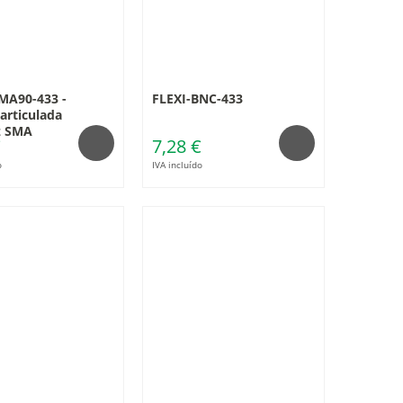
MA90-433 -
FLEXI-BNC-433
articulada
 SMA
€
7,28 €
o
IVA incluído