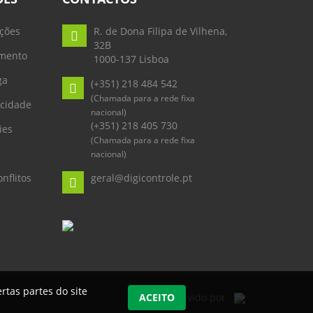
ções
R. de Dona Filipa de Vilhena,
32B
mento
1000-137 Lisboa
ga
(+351) 218 484 542
(Chamada para a rede fixa
acidade
nacional)
(+351) 218 405 730
ies
(Chamada para a rede fixa
nacional)
nflitos
geral@digicontrole.pt
rtas partes do site
ACEITO
Desenvolvido por