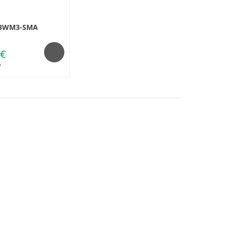
33WM3-SMA
 €
o