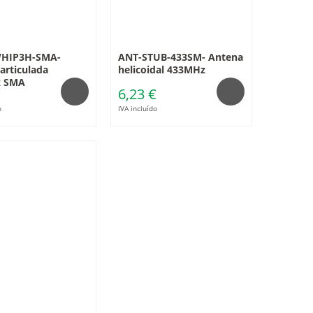
HIP3H-SMA-
ANT-STUB-433SM- Antena
articulada
helicoidal 433MHz
 SMA
€
6,23 €
o
IVA incluído