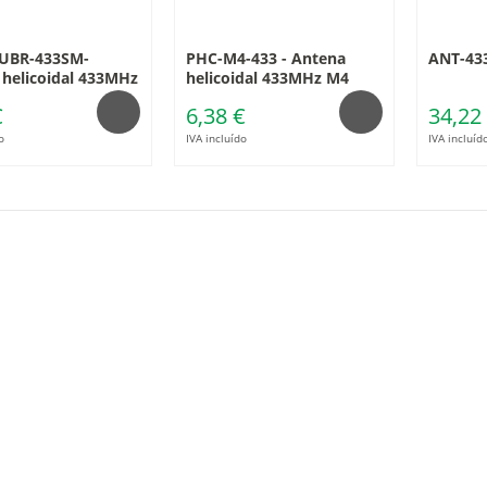
UBR-433SM-
PHC-M4-433 - Antena
ANT-4
helicoidal 433MHz
helicoidal 433MHz M4
€
6,38 €
34,22
o
IVA incluído
IVA incluíd