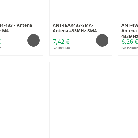
4-433 - Antena
ANT-IBAR433-SMA-
ANT-4W
z M4
Antena 433MHz SMA
Antena 
433MHz
€
7,42 €
6,26 
o
IVA incluído
IVA incluíd