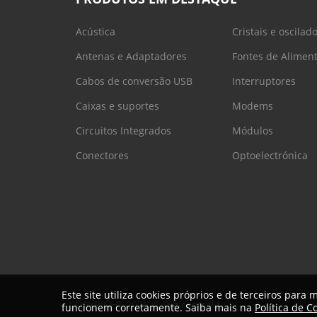
Acústica
Cristais e oscilad
Antenas e Adaptadores
Fontes de Alimen
Cabos de conversão USB
Interruptores
Caixas e suportes
Modems
Circuitos Integrados
Módulos
Conectores
Optoelectrónica
Este site utiliza cookies próprios e de terceiros para
COPYRIGHT 2026 © Digicontrole
funcionem corretamente. Saiba mais na
Política de C