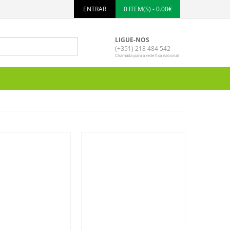
ENTRAR
0 ITEM(S) - 0.00€
LIGUE-NOS
(+351) 218 484 542
Chamada para a rede fixa nacional