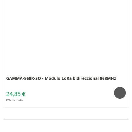
GAMMA-868R-SO - Módulo LoRa bidireccional 868MHz
24,85 €
IVA incluído