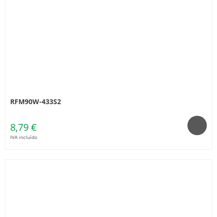
RFM90W-433S2
8,79 €
IVA incluído