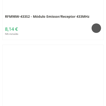
RFM98W-433S2 - Módulo Emissor/Receptor 433MHz
8,14 €
IVA incluído