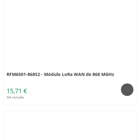
RFM6501-868S2 - Módulo LoRa WAN de 868 MGHz
15,71 €
IVA incluído