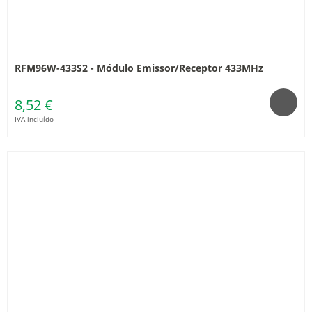
RFM96W-433S2 - Módulo Emissor/Receptor 433MHz
8,52 €
IVA incluído