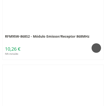
RFM95W-868S2 - Módulo Emissor/Receptor 868MHz
10,26 €
IVA incluído