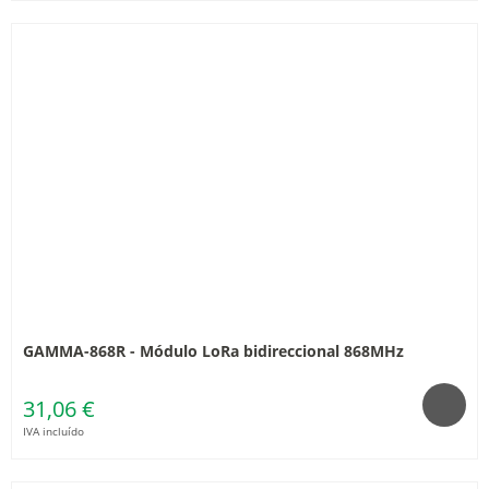
GAMMA-868R - Módulo LoRa bidireccional 868MHz
31,06 €
IVA incluído