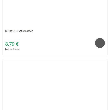
RFM95CW-868S2
8,79 €
IVA incluído