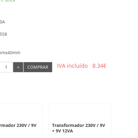
00A
1558
2mmx40mm
IVA incluído
8.34€
+
COMPRAR
rmador 230V / 9V
Transformador 230V / 9V
+ 9V 12VA