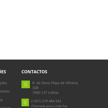
ÕES
CONTACTOS
ções
R. de Dona Filipa de Vilhena,
32B
mento
1000-137 Lisboa
ga
(+351) 218 484 542
(Chamada para a rede fixa