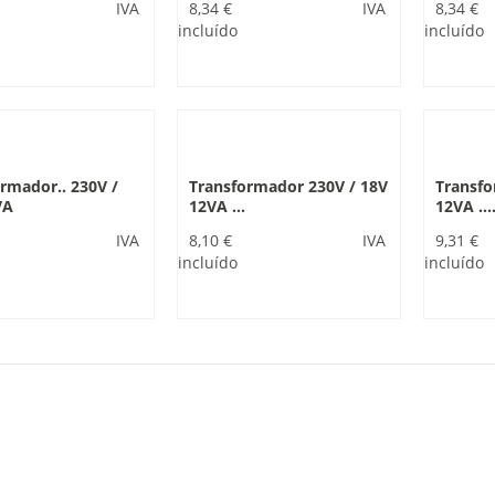
IVA
8,34 €
IVA
8,34 €
incluído
incluído
rmador.. 230V /
Transformador 230V / 18V
Transfo
VA
12VA ...
12VA ...
IVA
8,10 €
IVA
9,31 €
incluído
incluído