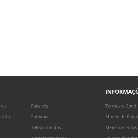
INFORMAÇ
ores
Passivos
Termos e Condi
tação
Software
Modos de Paga
Telecomandos
Meios de Entre