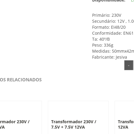
Primário: 230V
Secundário: 12V , 1.
Formato: EI48/20
Conformidade: EN6
Ta: 40º/B
Peso: 336g
Medidas: 50mmx4
Fabricante: Jesiva
-
OS RELACIONADOS
ormador 230V /
Transformador 230V /
Transfo
2VA
7.5V + 7.5V 12VA
12VA