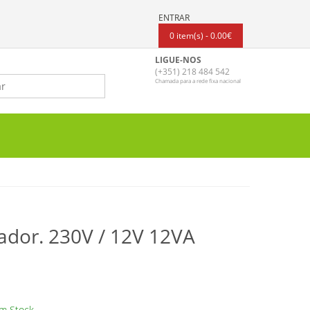
ENTRAR
0 item(s) - 0.00€
LIGUE-NOS
(+351) 218 484 542
Chamada para a rede fixa nacional
ador. 230V / 12V 12VA
m Stock